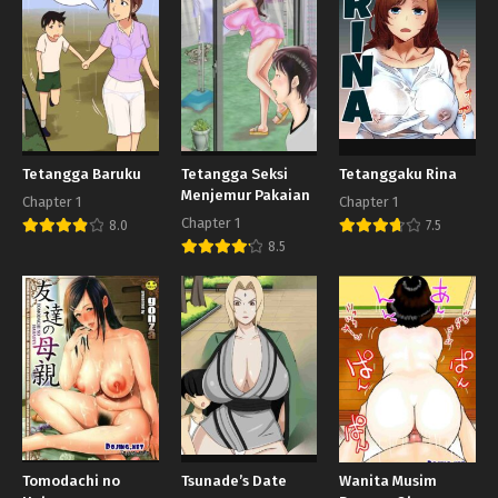
Tetangga Baruku
Tetangga Seksi
Tetanggaku Rina
Menjemur Pakaian
Chapter 1
Chapter 1
Chapter 1
8.0
7.5
8.5
Tomodachi no
Tsunade’s Date
Wanita Musim