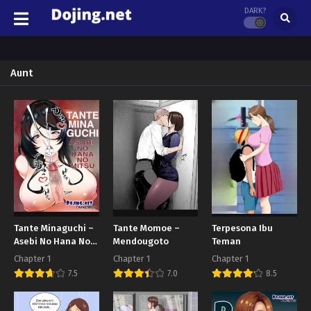
DARK?
Aunt
Tante Minaguchi –
Tante Momoe –
Terpesona Ibu
Asebi No Hana No
Mendougoto
Teman
Mitsu
Chapter 1
Chapter 1
Chapter 1
7.5
7.0
8.5