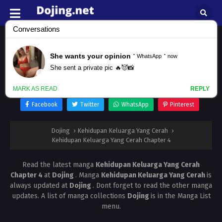
Kehidupan Keluarga Yang Cerah
Chapter 4
All chapters are in
Kehidupan Keluarga Yang Cerah
Facebook
Twitter
WhatsApp
Pinterest
Dojing
›
Kehidupan Keluarga Yang Cerah
›
Kehidupan Keluarga Yang Cerah Chapter 4
Read the latest manga
Kehidupan Keluarga Yang Cerah
Chapter 4
at
Dojing
. Manga
Kehidupan Keluarga Yang Cerah
is
always updated at
Dojing
. Dont forget to read the other manga
updates. A list of manga collections
Dojing
is in the Manga List
menu.