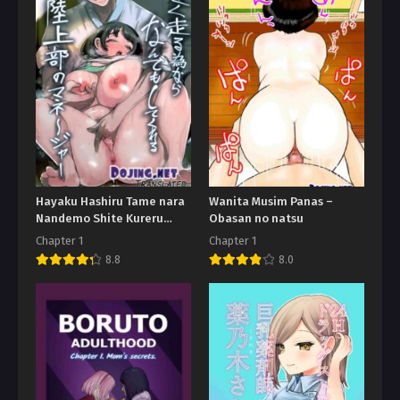
Hayaku Hashiru Tame nara
Wanita Musim Panas –
Nandemo Shite Kureru
Obasan no natsu
Rikujoubu no Manager
Chapter 1
Chapter 1
8.8
8.0