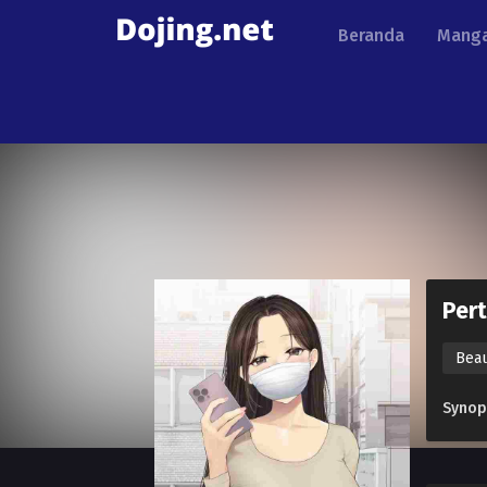
Beranda
Manga
Per
Bea
Synop