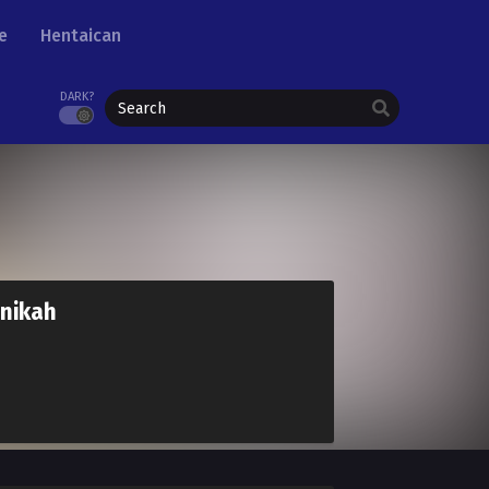
e
Hentaican
DARK?
nikah