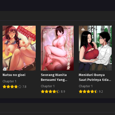
Natsu no gisei
Seorang Wanita
Meniduri Ibunya
Bersuami Yang
Saat Putrinya tidak
Chapter 1
Terlilit Hutang
ada di Rumah
Chapter 1
Chapter 1
7.8
8.9
9.2