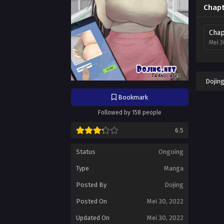
Chapt
Chap
Mei 3
Dojin
Bookmark
Followed by 158 people
6.5
Status
Ongoing
Type
Manga
Posted By
Dojing
Posted On
Mei 30, 2022
Updated On
Mei 30, 2022