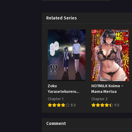
Related Series
Zoku
HOTMiLK Koime –
Yarasetekureru
Mama Mertua
Senpai
Chapter 1
Chapter 2
8.0
9.0
Comment