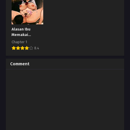
Alasan Ibu
Memakai
Seragam Pelaut
Chapter 1
8.4
Comment