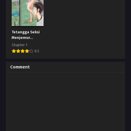
Tetangga Seksi
Menjemur
Pakaian
Chapter 1
8.5
Comment