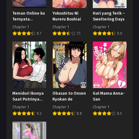
Teman Online ku
Yokushitsu Ni
Hari yang Terik –
Ternyata
Nureru Boshiai
Sweltering Days
Seorang Wanita
Chapter 1
Chapter 1
Chapter 1
8.7
7.1
9.0
Meniduri Ibunya
Obasan to Onsen
Gal Mama Anna-
Saat Putrinya
Ryokan de
San
tidak ada di
Chapter 1
Chapter 1
Chapter 1
Rumah
9.2
8.8
8.5